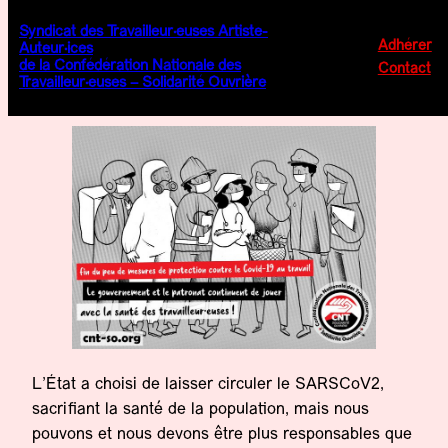
Aller
Syndicat des Travailleur·euses Artiste-
au
Adhérer
Auteur·ices
Autodéfense sanitaire : pourquoi et
de la Confédération Nationale des
contenu
Contact
Travailleur·euses – Solidarité Ouvrière
comment
L’État a choisi de laisser circuler le SARSCoV2,
sacrifiant la santé de la population, mais nous
pouvons et nous devons être plus responsables que