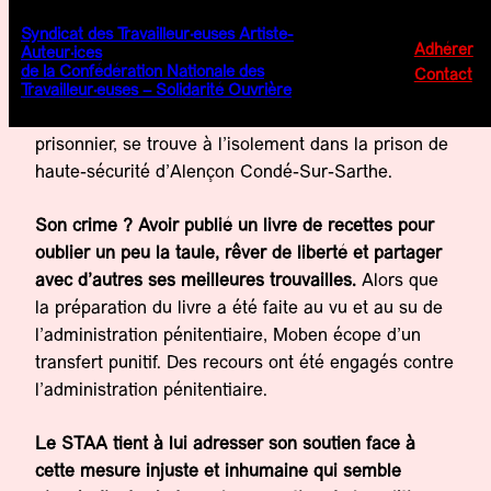
Aller
Syndicat des Travailleur·euses Artiste-
au
Adhérer
Auteur·ices
Soutien à Moben
de la Confédération Nationale des
contenu
Contact
Travailleur·euses – Solidarité Ouvrière
Depuis quelques jours, un auteur, par ailleurs
prisonnier, se trouve à l’isolement dans la prison de
haute-sécurité d’Alençon Condé-Sur-Sarthe.
Son crime ? Avoir publié un livre de recettes pour
oublier un peu la taule, rêver de liberté et partager
avec d’autres ses meilleures trouvailles.
Alors que
la préparation du livre a été faite au vu et au su de
l’administration pénitentiaire, Moben écope d’un
transfert punitif. Des recours ont été engagés contre
l’administration pénitentiaire.
Le STAA tient à lui adresser son soutien face à
cette mesure injuste et inhumaine qui semble