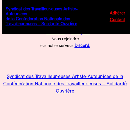
Syndicat des Travailleur·euses Artiste-
Nous contacter par mail
Adhérer
Auteur·ices
de la Confédération Nationale des
staa@cnt-so.org
.
Contact
Travailleur·euses – Solidarité Ouvrière
Suivre nos actualités
sur
Mastodon
et
Instagram
.
Nous rejoindre
sur notre serveur
Discord
.
Syndicat des Travailleur·euses Artiste-Auteur·ices de la
Confédération Nationale des Travailleur·euses – Solidarité
Ouvrière